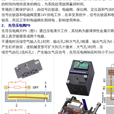
的时间内维持原来的阀位，为系统处理故障赢得时间。
常规的三断保护设计，由信号比较器、电磁阀、保位阀、定位器和气动
信号比较器和电磁阀需要24V供电工作，在本安系统中，信号比较器和
较高，而且正常时电磁阀长期得电，影响使用寿命。
2、 先导压电阀P9
先导压电阀片P9（图1）通过压电薄片工作，其结构为极薄弹性金属片
面上真空镀膜形成两个电极。
不通电时压缩空气输入孔1封闭，输出孔2和大气孔3相通，输出气压为
产生杠杆效应，使机械变形可扩大到几十微米，大气孔3封闭，压
缩空气由孔1流向孔2，产生输出气压信号，先导压电阀响应时间小于2m