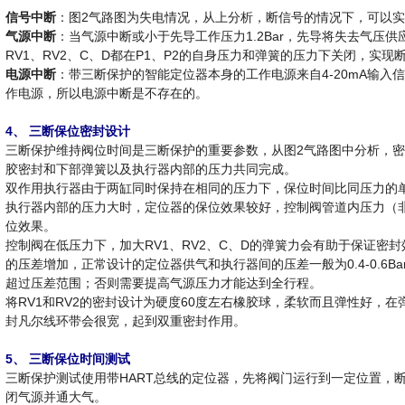
信号中断
：图2气路图为失电情况，从上分析，断信号的情况下，可以
气源中断
：当气源中断或小于先导工作压力1.2Bar，先导将失去气压供
RV1、RV2、C、D都在P1、P2的自身压力和弹簧的压力下关闭，实现
电源中断
：带三断保护的智能定位器本身的工作电源来自4-20mA输入
作电源，所以电源中断是不存在的。
4、 三断保位密封设计
三断保护维持阀位时间是三断保护的重要参数，从图2气路图中分析，密封
胶密封和下部弹簧以及执行器内部的压力共同完成。
双作用执行器由于两缸同时保持在相同的压力下，保位时间比同压力的
执行器内部的压力大时，定位器的保位效果较好，控制阀管道内压力（
位效果。
控制阀在低压力下，加大RV1、RV2、C、D的弹簧力会有助于保证密封
的压差增加，正常设计的定位器供气和执行器间的压差一般为0.4-0.6Ba
超过压差范围；否则需要提高气源压力才能达到全行程。
将RV1和RV2的密封设计为硬度60度左右橡胶球，柔软而且弹性好，
封凡尔线环带会很宽，起到双重密封作用。
5、 三断保位时间测试
三断保护测试使用带HART总线的定位器，先将阀门运行到一定位置，断
闭气源并通大气。