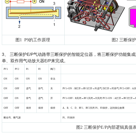
图1 P9的工作原理
图2 三断保
3、 三断保护E/P气动路带三断保护的智能定位器，将三断保护功能集
单、双作用气动放大器E/P来完成。
PV1
PV2
P1
P2
阀门
ON
ON
ON
ON
非法
ON
OFF
进气
排气
关
PV1=ON：B打开→RV1打开→P1进气 D打开→P2排气 PV2=OFF：
OFF
ON
排气
进气
开
PV1=OFF：B关闭→RV1关闭→D关闭 PV2=ON：A打开→RV2打开→
OFF
OFF
保持
保持
保持
A、B、C、D、RV1、RV2关闭 P1、P2保持，达到保位效果
断信号、断气源
P1、P2保持
图2 三断保护E/P内部逻辑真值