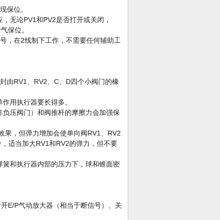
实现保位。
应，无论PV1和PV2是否打开或关闭，
断气保位。
信号，在2线制下工作，不需要任何辅助工
由RV1、RV2、C、D四个小阀门的橡
单作用执行器要长得多。
非负压阀门）和阀推杆的摩擦力会加强保
效果，但弹力增加会使单向阀RV1、RV2
r，适当加大RV1和RV2的弹力，但不要
在弹簧和执行器内部的压力下，球和锥面密
开E/P气动放大器（相当于断信号）、关