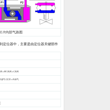
护E/P内部气路图
成到定位器中，主要是由定位器关键部件
A关闭→RV2关闭→C关闭
P2进气 C打开→P1排气
表